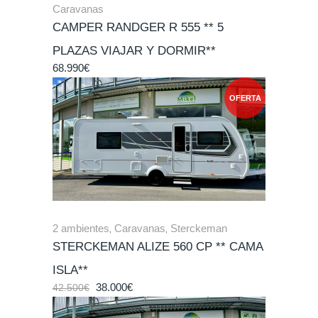
Caravanas
CAMPER RANDGER R 555 ** 5
PLAZAS VIAJAR Y DORMIR**
68.990
€
OFERTA
2 ambientes
,
Caravanas
,
Sterckeman
STERCKEMAN ALIZE 560 CP ** CAMA
ISLA**
38.000
€
42.500
€