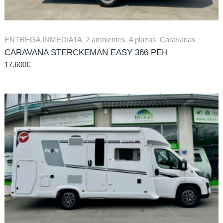
ENTREGA INMEDIATA
,
2 ambientes
,
4 plazas
,
Caravanas
CARAVANA STERCKEMAN EASY 366 PEH
17.600
€