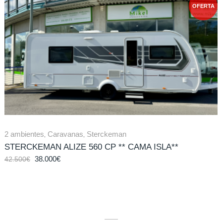
OFERTA
2 ambientes
,
Caravanas
,
Sterckeman
STERCKEMAN ALIZE 560 CP ** CAMA ISLA**
38.000
€
42.500
€