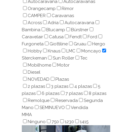
Autocaravana
Autocaravanas
Orangecamp
Rimor
CAMPER
Caravanas
Across
Adria
Autocaravana
Bambina
Blucamp
Bürstner
Caravelair
Catusa
Fendt
Ford
Furgoneta
Giottiline
Gruau
Hergo
Hobby
Knaus
LMC
Moncayo
Sterckeman
Sun Roller
Tec
Mobilhome
Motor
Diesel
NOVEDAD
Plazas
2 plazas
3 plazas
4 plazas
5
plazas
6 plazas
7 plazas
8 plazas
Remolque
Reservada
Segunda
Mano
SEMINUEVO
Vendida
MMA
Ninguno
750
1230
1415